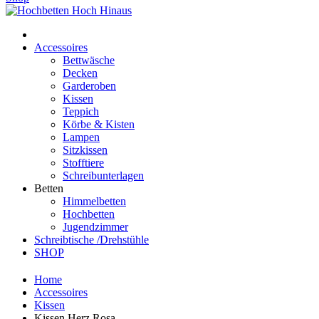
Accessoires
Bettwäsche
Decken
Garderoben
Kissen
Teppich
Körbe & Kisten
Lampen
Sitzkissen
Stofftiere
Schreibunterlagen
Betten
Himmelbetten
Hochbetten
Jugendzimmer
Schreibtische /Drehstühle
SHOP
Home
Accessoires
Kissen
Kissen Herz Rosa