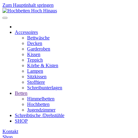
Zum Hauptinhalt springen
Accessoires
Bettwäsche
Decken
Garderoben
Kissen
Teppich
Körbe & Kisten
Lampen
Sitzkissen
Stofftiere
Schreibunterlagen
Betten
Himmelbetten
Hochbetten
Jugendzimmer
Schreibtische /Drehstühle
SHOP
Kontakt
Shop