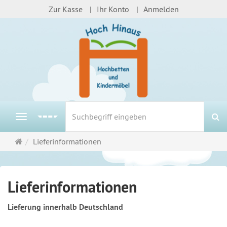
Zur Kasse
Ihr Konto
Anmelden
S
Navigation
Startseite
Lieferinformationen
Lieferinformationen
Lieferung innerhalb Deutschland