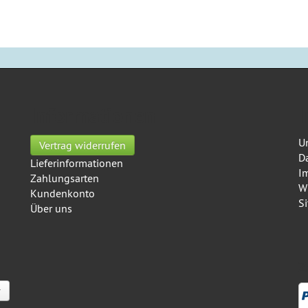
Informationen
I
U
Vertrag widerrufen
D
Lieferinformationen
I
Zahlungsarten
W
Kundenkonto
S
Über uns
Z