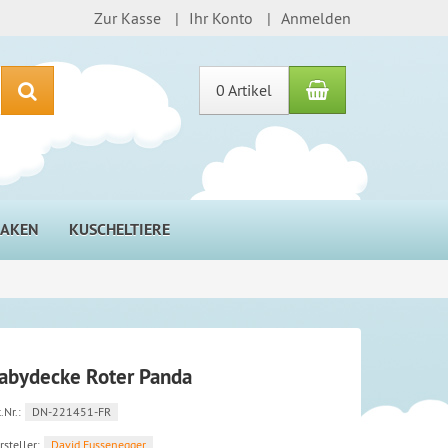
Zur Kasse
Ihr Konto
Anmelden
Warenkorb
Suchen
0 Artikel
HAKEN
KUSCHELTIERE
abydecke Roter Panda
.Nr.:
DN-221451-FR
rsteller:
David Fussenegger