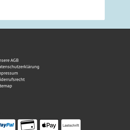
nhalt
nsere AGB
atenschutz­erklärung
mpressum
iderrufsrecht
itemap
ahlungsweisen