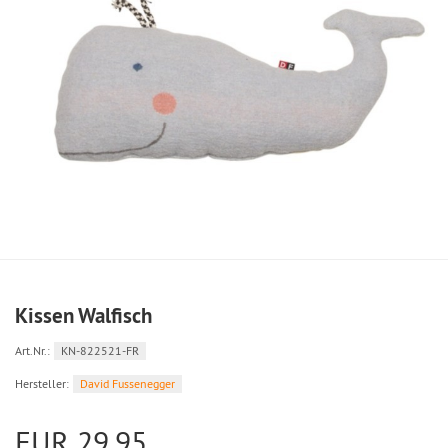
Kissen Walfisch
Art.Nr.:
KN-822521-FR
Hersteller:
David Fussenegger
EUR 29,95