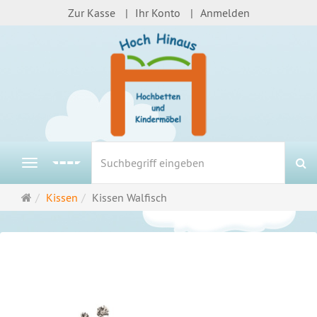
Zur Kasse
Ihr Konto
Anmelden
S
Navigation
Startseite
Kissen
Kissen Walfisch