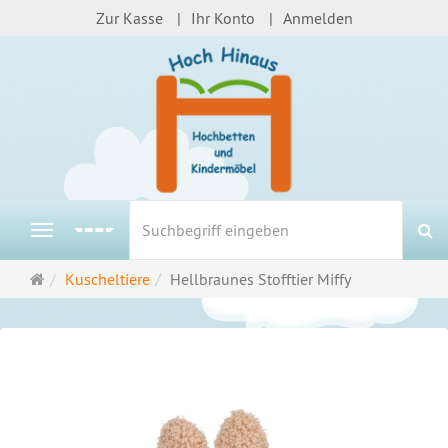
Zur Kasse
Ihr Konto
Anmelden
S
Navigation
Startseite
Kuscheltiere
Hellbraunes Stofftier Miffy