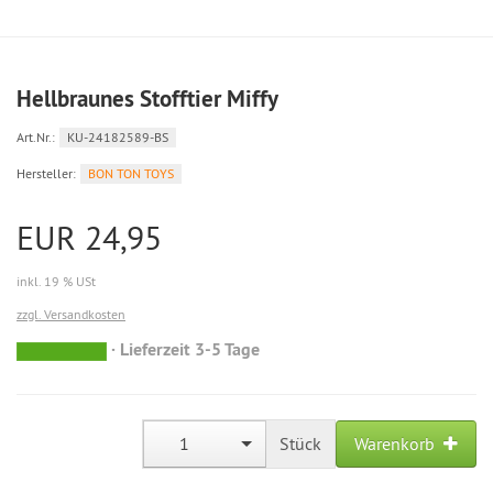
Hellbraunes Stofftier Miffy
Art.Nr.:
KU-24182589-BS
Hersteller:
BON TON TOYS
EUR 24,95
inkl. 19 % USt
zzgl. Versandkosten
Lieferzeit 3-5 Tage
sofort
versandfähig,
ausreichende
Stückzahl
1
Stück
Warenkorb