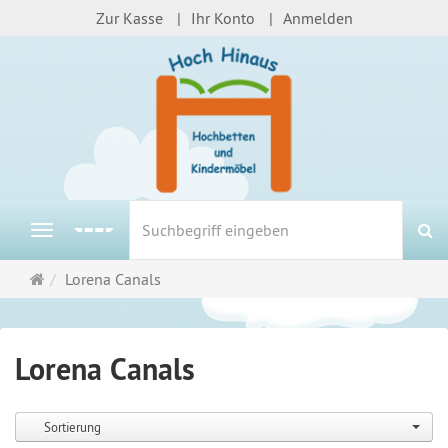
Zur Kasse
Ihr Konto
Anmelden
S
Navigation
Startseite
Lorena Canals
Lorena Canals
Sortierung