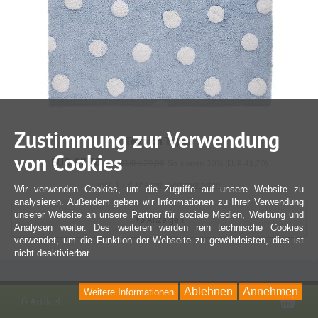
Zustimmung zur Verwendung
Teppich Topos
von Cookies
EUR 97,30
UVP EUR 139,00
Sie sparen 30% (EUR 41,70)
inkl. 19 % USt
zzgl. Versandkosten
Wir verwenden Cookies, um die Zugriffe auf unsere Website zu
analysieren. Außerdem geben wir Informationen zu Ihrer Verwendung
unserer Website an unsere Partner für soziale Medien, Werbung und
+3
Anzeigen
Analysen weiter. Des weiteren werden rein technische Cookies
verwendet, um die Funktion der Webseite zu gewährleisten, dies ist
nicht deaktivierbar.
Ablehnen
Annehmen
Weitere Informationen
War
0 Artikel